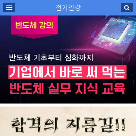
전기인강
로그인
회원가입
나의강의실
수강신청
강사소개
고객센터
무료강의