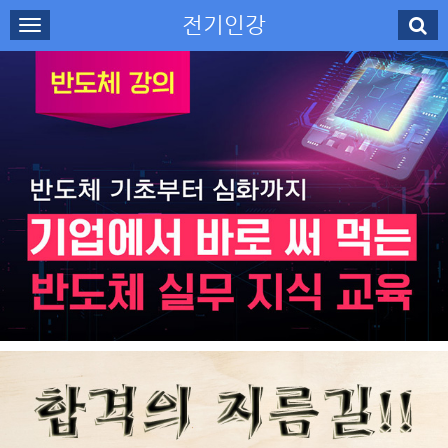
전기인강
로그인
회원가입
나의강의실
수강신청
강사소개
고객센터
무료강의