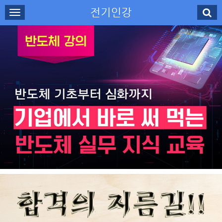
전기인강
로그인
회원가입
나의강의실
수강신청
강사소개
고객센터
무료강의