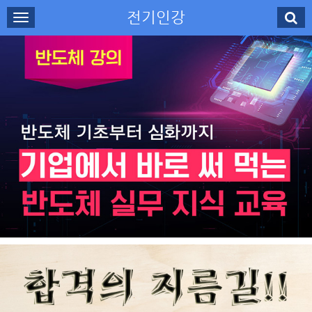
전기인강
로그인
회원가입
나의강의실
수강신청
강사소개
고객센터
무료강의