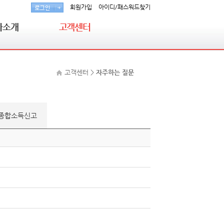
회원가입
아이디/패스워드찾기
사소개
고객센터
일 강사
공지사항
고객센터
>
자주하는 질문
영 강사
합격축하 / 합격수기
달 강사
자주하는 질문
수 강사
질의 응답
 종합소득신고
자유게시판
동영상해결방법
회원가입
아이디/비밀번호 찾기
NEP 인증회원 게시판