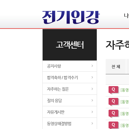
나
자주
고객센터
주
공지사항
전 체
합격축하 / 합격수기
자주하는 질문
[동영
질의 응답
[동영
자유게시판
[동영
동영상해결방법
[동영