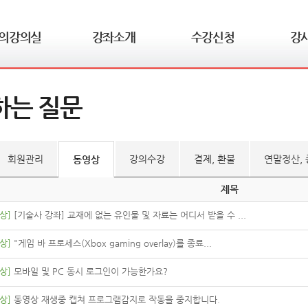
의강의실
강좌소개
수강신청
강
학습 강좌
건축전기설비기술사
패키지 강좌
김신
하는 질문
학습자료실
발송배전기술사
단과 강좌
문철
장바구니
실무과정
임정
문결제 내역
김동
회원관리
강의수강
결제, 환불
연말정산,
동영상
1:1문의
제목
상]
[기술사 강좌] 교재에 없는 유인물 및 자료는 어디서 받을 수 ...
상]
"게임 바 프로세스(Xbox gaming overlay)를 종료...
상]
모바일 및 PC 동시 로그인이 가능한가요?
상]
동영상 재생중 캡쳐 프로그램감지로 작동을 중지합니다.