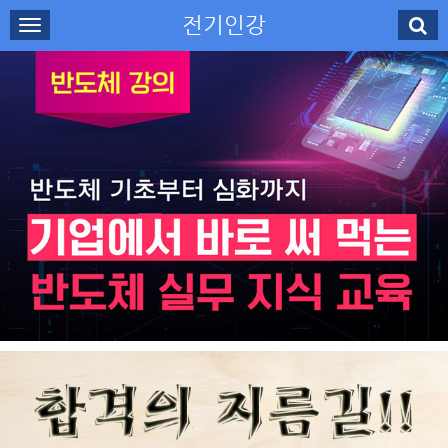
전기인강
로그인
회원가입
나의강의실
수강신청
강사소개
고객센터
무료강의