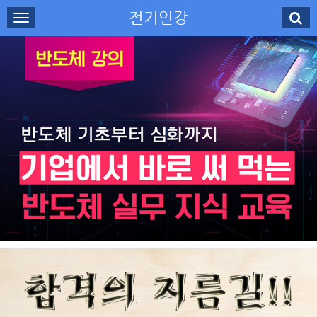
전기인강
로그인
회원가입
나의강의실
수강신청
강사소개
고객센터
무료강의