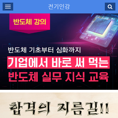
전기인강
로그인
회원가입
나의강의실
수강신청
강사소개
고객센터
무료강의