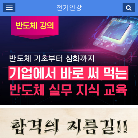
전기인강
로그인
회원가입
나의강의실
수강신청
강사소개
고객센터
무료강의