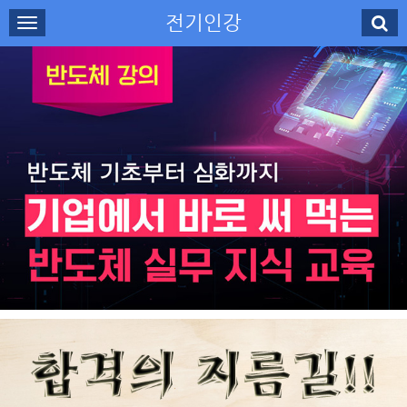
전기인강
로그인
회원가입
나의강의실
수강신청
강사소개
고객센터
무료강의