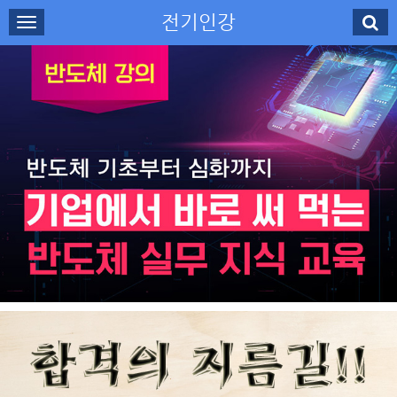
전기인강
로그인
회원가입
나의강의실
수강신청
강사소개
고객센터
무료강의