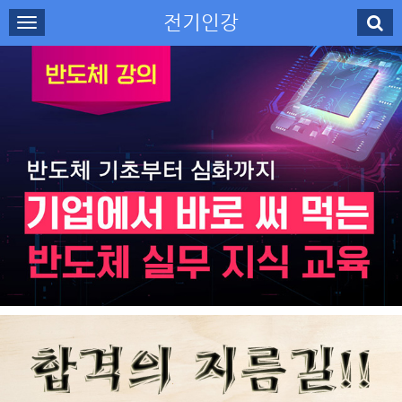
전기인강
로그인
회원가입
나의강의실
수강신청
강사소개
고객센터
무료강의