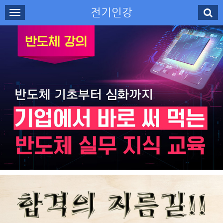
전기인강
로그인
회원가입
나의강의실
수강신청
강사소개
고객센터
무료강의